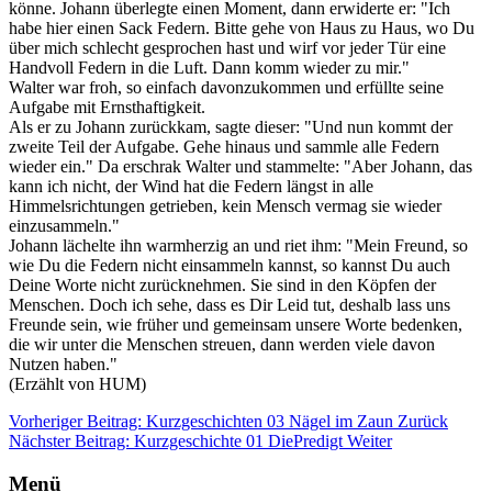
könne. Johann überlegte einen Moment, dann erwiderte er: "Ich
habe hier einen Sack Federn. Bitte gehe von Haus zu Haus, wo Du
über mich schlecht gesprochen hast und wirf vor jeder Tür eine
Handvoll Federn in die Luft. Dann komm wieder zu mir."
Walter war froh, so einfach davonzukommen und erfüllte seine
Aufgabe mit Ernsthaftigkeit.
Als er zu Johann zurückkam, sagte dieser: "Und nun kommt der
zweite Teil der Aufgabe. Gehe hinaus und sammle alle Federn
wieder ein." Da erschrak Walter und stammelte: "Aber Johann, das
kann ich nicht, der Wind hat die Federn längst in alle
Himmelsrichtungen getrieben, kein Mensch vermag sie wieder
einzusammeln."
Johann lächelte ihn warmherzig an und riet ihm: "Mein Freund, so
wie Du die Federn nicht einsammeln kannst, so kannst Du auch
Deine Worte nicht zurücknehmen. Sie sind in den Köpfen der
Menschen. Doch ich sehe, dass es Dir Leid tut, deshalb lass uns
Freunde sein, wie früher und gemeinsam unsere Worte bedenken,
die wir unter die Menschen streuen, dann werden viele davon
Nutzen haben."
(Erzählt von HUM)
Vorheriger Beitrag: Kurzgeschichten 03 Nägel im Zaun
Zurück
Nächster Beitrag: Kurzgeschichte 01 DiePredigt
Weiter
Menü