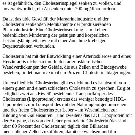
es ist gefährlich, den Cholesterinspiegel senken zu wollen, und
unverantwortlich, ein Absenken unter 200 mg/dl zu fordern.
Da ist das üble Geschäft der Margarineindustrie und der
Cholesterin-senkenden Medikamente der produzierenden
Pharmaindustrie. Eine Cholesterinsenkung ist mit einer
bedenklichen Minderung der geistigen und körperlichen
Leistungsfähigkeit sowie mit einer Zunahme krebsiger
Degenerationen verbunden.
Cholesterin hat mit der Entwicklung einer Arteriosklerose und eines
Herzinfarkts nichts zu tun. In den arteriosklerotischen
Wandverdickungen der Gefäße, die aus Zellen und Bindegewebe
bestehen, findet man maximal ein Prozent Cholesterinablagerungen.
Unterschiedliche Cholesterine gibt es nicht und es ist absurd, von
einem guten und einem schlechten Cholesterin zu sprechen. Es gibt
lediglich zwei aus Eiweiß bestehende Transportkörper des
Cholesterins (Lipoproteine): erstens das weniger benötigte HDL-
Lipoprotein zum Transport des mit der Nahrung aufgenommenen
und des freien Cholesterins zur Leber – im Wesentlichen zur
Bildung von Gallensäuren – und zweitens das LDL-Lipoprotein mit
der Aufgabe, das von der Leber produzierte Cholesterin (das sind
über 80 Prozent des Cholesterins) täglich den Billiarden
menschlicher Zellen zuzuführen, damit sie wachsen und ihre