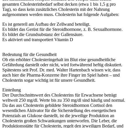
gesamten Cholesterinbedarf selbst decken (etwa 1 bis 1,5 g pro
Tag), so dass kein zusätzliches Cholesterin mit der Nahrung
aufgenommen werden muss. Cholesterin hat folgende Aufgaben:
Es ist generell am Aufbau der Zellwand beteiligt.
Es bildet das Gerüst für die Steroidhormone, z. B. Sexualhormone.
Es bildet die Grundsubstanz der Gallensäure.
Es aktiviert und transportiert Vitamin D
Bedeutung für die Gesundheit
Ob ein erhöhter Cholesteringehalt im Blut eine gesundheitliche
Gefährdung darstellt oder nicht, wird fortwährend heftig diskutiert.
Spätestens seit Prof. Dr. med. Walter Hartenbach wissen wir, dass
auch hier die Pharma-Konzerne ihre Finger im Spiel haben – und
Cholesterin sogar wichtig ist für unsere Gesundheit.
Einteilung
Der Durchschnittswert des Cholesterins für Erwachsene beträgt
weltweit 250 mg/dl. Werte bis zu 350 mg/dl sind häufig und normal.
Da das aus Cholesterin gebildete Steroidhormon Cortisol den
wesentlichen Aktivator für die Sicherstellung des energetischen
Potenzials an Glukose darstellt, ist die jeweilige Produktion an
Cholesterin großen Schwankungen unterworfen. Die Leber, die
Produktionsstätte für Cholesterin, regelt den jeweiligen Bedarf, und