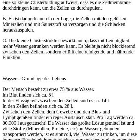
eine so kleine Clusterbildung aufweist, dass es die Zellmembrane
durchdringen kann, um die Zellen zu durchspülen.
B. Es ist dadurch auch in der Lage, die Zellen mit den gelösten
Mineralien und mit Sauerstoff zu versorgen und die Schlacken
herauszuspülen.
C. Die kleine Clusterstruktur bewirkt auch, dass mit Leichtigkeit
mehr Wasser getrunken werden kann. Es bleibt ja nicht blockierend
zwischen den Zellen, sondern erfüllt eine reinigende und nährende
Funktion.
Wasser – Grundlage des Lebens
Der Mensch besteht zu etwa 75 % aus Wasser.
Im Blut finden sich ca. 5 l
In der Flüssigkeit zwischen den Zellen sind es ca. 14 l
In den Zellen befinden sich ca. 28 l.
Zwischen den Zellen, dem Gewebe und den Blut- und
Lymphgefäßen findet ein reger Austausch statt. Pro Tag werden ca.
80.000 l ausgetauscht! Da Wasser das größte Lösungsmittel ist und
viele Stoffe (Mineralien, Proteine, etc) an Wasser gebunden
transportiert werden, ist es sinnvoll, viel Wasser zu trinken, um diese
immense Flüssigkeit immer wieder auszutauschen und zu erneuern.