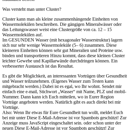
Was versteht man unter Cluster?
Cluster kann man als kleine zusammenhängende Einheiten von
Wassermolekülen beschreiben. Die gängigen Mineralwässer oder
das Leitungswasser weist eine Clustergröße von ca. 12 – 15
Wassermolekülen auf.
Im GESUNDEN Wasser (mit hexagonaler Wasserstruktur) lagern
sich nur sehr wenige Wassermoleküle (5– 6) zusammen. Diese
kleineren Einheiten können sehr gut Mineralien und Proteine usw.
binden und transportieren Hinzu kommt, dass diese kleinen Cluster
leichter Gewebe und Kapillarwände durchdringen können. Ein
verbesserter Austausch ist das Resultat.
Es gibt die Möglichkeit, an interessanten Vorträgen über Gesundheit
und Wasser teilzunehmen. (Eigenes Wasser zum Testen kann
mitgebracht werden.) Dabei ist es egal, wo Ihr wohnt. Sendet mir
einfach eine e-mail, Stichwort „Wasser“ mit Name, PLZ und mobil-
Nummer. Dann kann ich Euch mitteilen, wo in Eurer Region
Vorträge angeboten werden. Natürlich gibt es auch direkt bei mir
Vorträge.
Also: Wenn Ihr etwas für Eure Gesundheit tun wollt, meldet Euch
bei mir unter
Diese E-Mail-Adresse ist vor Spambots geschützt! Zur
Anzeige muss JavaScript eingeschaltet sein.
oder schon unter der
neuen
Diese E-Mail-Adresse ist vor Spambots geschützt! Zur