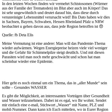
In den letzten Wochen finden wir vermehrt Schistosomen (Würmer
aus der Familie der Trematoden) im Blut aber auch im Körper! Das
ist sehr ungewöhnlich und deutet darauf hin, dass diese durch
verunreinigte Lebensmittel verursacht wird! Bis Dato haben wir dies
in Sachsen, Bayern, Schwaben, Hessen Rheinland Pfalz u NRW
beobachtet u gehen davon aus, dass jede Region betroffen ist 😞
Quelle: fb Deta Elis
Meine Vermutung ist eine andere: Man will das Pandemie-Thema
wieder aufwärmen. Wegen Energiepreise heizen viele viel weniger
und die Gefahr für Schimmelpilze steigt deutlich. Und mit diesen
Parasiten wird man noch mehr geschwächt und schon hat man
scheinbar wieder eine Epidemie.
Hier geht es noch einmal um ein Thema, das in „aller Munde“ sein
sollte – Gesundes WASSER
Es gibt die Möglichkeit, an interessanten Vorträgen über Gesundheit
und Wasser teilzunehmen. Dabei ist es egal, wo Ihr wohnt. Sendet
mir einfach eine e-mail, Stichwort „Wasser“ mit Name, PLZ und
mobil-Nummer. Dann kann ich Euch mitteilen, wo in Eurer Region