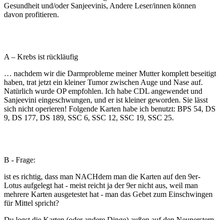
Gesundheit und/oder Sanjeevinis, Andere Leser/innen können
davon profitieren.
A – Krebs ist rückläufig
… nachdem wir die Darmprobleme meiner Mutter komplett beseitigt
haben, trat jetzt ein kleiner Tumor zwischen Auge und Nase auf.
Natürlich wurde OP empfohlen. Ich habe CDL angewendet und
Sanjeevini eingeschwungen, und er ist kleiner geworden. Sie lässt
sich nicht operieren! Folgende Karten habe ich benutzt: BPS 54, DS
9, DS 177, DS 189, SSC 6, SSC 12, SSC 19, SSC 25.
B - Frage:
ist es richtig, dass man NACHdem man die Karten auf den 9er-
Lotus aufgelegt hat - meist reicht ja der 9er nicht aus, weil man
mehrere Karten ausgetestet hat - man das Gebet zum Einschwingen
für Mittel spricht?
Du legst die Karten (oder andere Dinge) außen auf den Neunerstern,