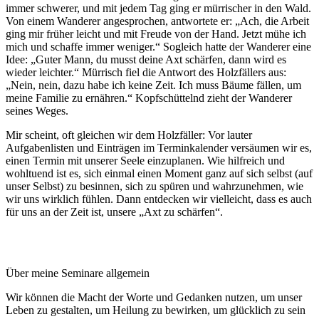
immer schwerer, und mit jedem Tag ging er mürrischer in den Wald.
Von einem Wanderer angesprochen, antwortete er: „Ach, die Arbeit
ging mir früher leicht und mit Freude von der Hand. Jetzt mühe ich
mich und schaffe immer weniger.“ Sogleich hatte der Wanderer eine
Idee: „Guter Mann, du musst deine Axt schärfen, dann wird es
wieder leichter.“ Mürrisch fiel die Antwort des Holzfällers aus:
„Nein, nein, dazu habe ich keine Zeit. Ich muss Bäume fällen, um
meine Familie zu ernähren.“ Kopfschüttelnd zieht der Wanderer
seines Weges.
Mir scheint, oft gleichen wir dem Holzfäller: Vor lauter
Aufgabenlisten und Einträgen im Terminkalender versäumen wir es,
einen Termin mit unserer Seele einzuplanen. Wie hilfreich und
wohltuend ist es, sich einmal einen Moment ganz auf sich selbst (auf
unser Selbst) zu besinnen, sich zu spüren und wahrzunehmen, wie
wir uns wirklich fühlen. Dann entdecken wir vielleicht, dass es auch
für uns an der Zeit ist, unsere „Axt zu schärfen“.
Über meine Seminare allgemein
Wir können die Macht der Worte und Gedanken nutzen, um unser
Leben zu gestalten, um Heilung zu bewirken, um glücklich zu sein