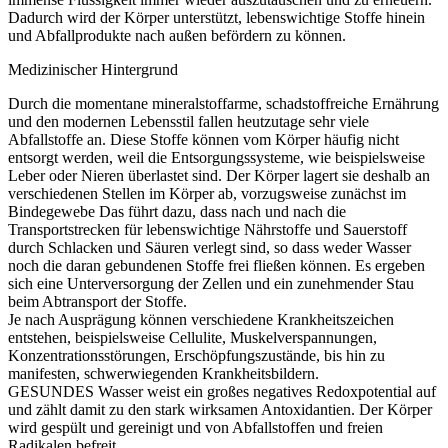
Dadurch wird der Körper unterstützt, lebenswichtige Stoffe hinein
und Abfallprodukte nach außen befördern zu können.
Medizinischer Hintergrund
Durch die momentane mineralstoffarme, schadstoffreiche Ernährung
und den modernen Lebensstil fallen heutzutage sehr viele
Abfallstoffe an. Diese Stoffe können vom Körper häufig nicht
entsorgt werden, weil die Entsorgungssysteme, wie beispielsweise
Leber oder Nieren überlastet sind. Der Körper lagert sie deshalb an
verschiedenen Stellen im Körper ab, vorzugsweise zunächst im
Bindegewebe Das führt dazu, dass nach und nach die
Transportstrecken für lebenswichtige Nährstoffe und Sauerstoff
durch Schlacken und Säuren verlegt sind, so dass weder Wasser
noch die daran gebundenen Stoffe frei fließen können. Es ergeben
sich eine Unterversorgung der Zellen und ein zunehmender Stau
beim Abtransport der Stoffe.
Je nach Ausprägung können verschiedene Krankheitszeichen
entstehen, beispielsweise Cellulite, Muskelverspannungen,
Konzentrationsstörungen, Erschöpfungszustände, bis hin zu
manifesten, schwerwiegenden Krankheitsbildern.
GESUNDES Wasser weist ein großes negatives Redoxpotential auf
und zählt damit zu den stark wirksamen Antoxidantien. Der Körper
wird gespült und gereinigt und von Abfallstoffen und freien
Radikalen befreit.