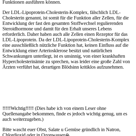
Funktionen ausführen können.
Der LDL-Lipoprotein-Cholesterin-Komplex, fälschlich LDL-
Cholesterin genannt, ist somit für die Funktion aller Zellen, für die
Entwicklung der fast den gesamten Stoffwechsel regulierenden
Steroidhormone und damit für den Erhalt unseres Lebens
erforderlich. Daher haben auch alle Zellen einen Rezeptor für das
LDL-Lipoprotein. Da der LDL-Lipoprotein-Cholesterin-Komplex
eine ausschließlich nützliche Funktion hat, keinen Einfluss auf die
Entwicklung einer Arteriosklerose besitzt und natürlichen
Schwankungen unterliegt, ist es unsinnig, von einer krankhaften
Hypercholesterinämie zu sprechen, was leider eine große Zahl von
Ärzten verführt hat, derartigen Blödsinn kritiklos aufzunehmen.
‼️‼️‼️Wichtig‼️‼️‼️ (Dies habe ich von einem Leser ohne
Quellenangabe bekommen, finde es jedoch wichtig genug, um es
auch weiterzugeben.)
Bitte wascht euer Obst, Salate u Gemüse gründlich in Natron,
Chlordioxid oder in Ozonwasser🙏