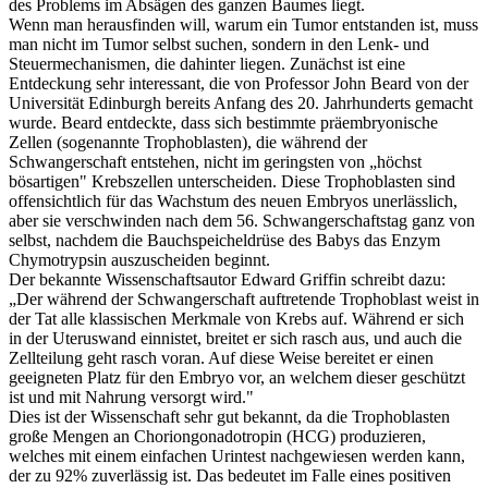
des
Problems
im Absägen des ganzen Baumes liegt.
Wenn man herausfinden will, warum ein Tumor entstanden ist, muss
man nicht im Tumor selbst suchen, sondern in den Lenk- und
Steuermechanismen, die dahinter liegen. Zunächst ist eine
Entdeckung sehr interessant, die von Professor John Beard von der
Universität Edinburgh bereits Anfang des 20. Jahrhunderts gemacht
wurde. Beard entdeckte, dass sich bestimmte präembryonische
Zellen (sogenannte Trophoblasten), die während der
Schwangerschaft entstehen, nicht im geringsten von „höchst
bösartigen" Krebszellen unterscheiden. Diese Trophoblasten sind
offensichtlich für das Wachstum des neuen Embryos unerlässlich,
aber sie verschwinden nach dem 56. Schwangerschaftstag ganz von
selbst, nachdem die Bauchspeicheldrüse des Babys das Enzym
Chymotrypsin auszuscheiden beginnt.
Der bekannte Wissenschaftsautor Edward Griffin schreibt dazu:
„Der während der Schwangerschaft auftretende Trophoblast weist in
der Tat alle klassischen Merkmale von Krebs auf. Während er sich
in der Uteruswand einnistet, breitet er sich rasch aus, und auch die
Zellteilung geht rasch voran. Auf diese Weise bereitet er einen
geeigneten Platz für den Embryo vor, an welchem dieser geschützt
ist und mit Nahrung versorgt wird."
Dies ist der Wissenschaft sehr gut bekannt, da die Trophoblasten
große Mengen an Choriongonadotropin (HCG) produzieren,
welches mit einem einfachen Urintest nachgewiesen werden kann,
der zu 92% zuverlässig ist. Das bedeutet im Falle eines positiven