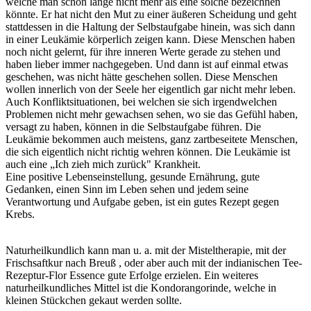
welche man schon lange nicht mehr als eine solche bezeichnen
könnte. Er hat nicht den Mut zu einer äußeren Scheidung und geht
stattdessen in die Haltung der Selbstaufgabe hinein, was sich dann
in einer Leukämie körperlich zeigen kann. Diese Menschen haben
noch nicht gelernt, für ihre inneren Werte gerade zu stehen und
haben lieber immer nachgegeben. Und dann ist auf einmal etwas
geschehen, was nicht hätte geschehen sollen. Diese Menschen
wollen innerlich von der Seele her eigentlich gar nicht mehr leben.
Auch Konfliktsituationen, bei welchen sie sich irgendwelchen
Problemen nicht mehr gewachsen sehen, wo sie das Gefühl haben,
versagt zu haben, können in die Selbstaufgabe führen. Die
Leukämie bekommen auch meistens, ganz zartbeseitete Menschen,
die sich eigentlich nicht richtig wehren können. Die Leukämie ist
auch eine „Ich zieh mich zurück" Krankheit.
Eine positive Lebenseinstellung, gesunde Ernährung, gute
Gedanken, einen Sinn im Leben sehen und jedem seine
Verantwortung und Aufgabe geben, ist ein gutes Rezept gegen
Krebs.
Naturheilkundlich kann man u. a. mit der Misteltherapie, mit der
Frischsaftkur nach Breuß , oder aber auch mit der indianischen Tee-
Rezeptur-Flor Essence gute Erfolge erzielen. Ein weiteres
naturheilkundliches Mittel ist die Kondorangorinde, welche in
kleinen Stückchen gekaut werden sollte.