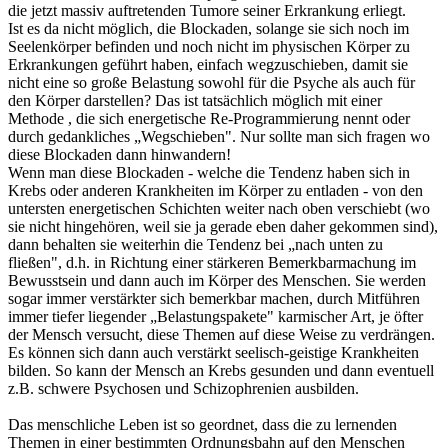
die jetzt massiv auftretenden Tumore seiner Erkrankung erliegt.
Ist es da nicht möglich, die Blockaden, solange sie sich noch im
Seelenkörper befinden und noch nicht im physischen Körper zu
Erkrankungen geführt haben, einfach wegzuschieben, damit sie
nicht eine so große Belastung sowohl für die Psyche als auch für
den Körper darstellen? Das ist tatsächlich möglich mit einer
Methode , die sich energetische Re-Programmierung nennt oder
durch gedankliches „Wegschieben". Nur sollte man sich fragen wo
diese Blockaden dann hinwandern!
Wenn man diese Blockaden - welche die Tendenz haben sich in
Krebs oder anderen Krankheiten im Körper zu entladen - von den
untersten energetischen Schichten weiter nach oben verschiebt (wo
sie nicht hingehören, weil sie ja gerade eben daher gekommen sind),
dann behalten sie weiterhin die Tendenz bei „nach unten zu
fließen", d.h. in Richtung einer stärkeren Bemerkbarmachung im
Bewusstsein und dann auch im Körper des Menschen. Sie werden
sogar immer verstärkter sich bemerkbar machen, durch Mitführen
immer tiefer liegender „Belastungspakete" karmischer Art, je öfter
der Mensch versucht, diese Themen auf diese Weise zu verdrängen.
Es können sich dann auch verstärkt seelisch-geistige Krankheiten
bilden. So kann der Mensch an Krebs gesunden und dann eventuell
z.B. schwere Psychosen und Schizophrenien ausbilden.
Das menschliche Leben ist so geordnet, dass die zu lernenden
Themen in einer bestimmten Ordnungsbahn auf den Menschen