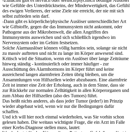
-Zunächst gibt es nervlich oder seelisch/psychisch bedingte Auslöser
wie Gefühle des Unterdrücktseins, der Minderwertigkeit, das Gefühl
des ewigen Verlierers, der seine Ziele nie erreicht, der nie mit sich
selbst zufrieden sein darf.
-Dann gibt es körperliche/physische Auslöser unterschiedlicher Art
wie Giftstoffe, gegen die das Immunsystem nicht ankommt, oder
Pathogene aus der Mikrobenwelt, die allen Angriffen des
Immunsystems ausweichen und sich schließlich irgendwo im
Nervensystem oder im Gehirn festsetzen.
Solche Alarmauslöser können völlig harmlos sein, solange sie nicht
zu massiv auftreten und nicht zu lange im Körper anwesend sind.
Kritisch wird die Situation, wenn ein Auslöser über lange Zeiträume
hinweg ständig - kontinuierlich oder immer häufiger - zur
Ausschüttung des Alarmhormons im Körper führt und keine
ausreichend langen alarmfreien Zeiten übrig bleiben, um die
Ansammlungen von Hilfszellen wieder abzubauen. Eine alarmfreie
Zeit ist immer eine Zeit der Erholung, auch in dem Sinne, dass sie
zur Rückkehr zur normalen Zelltätigkeit in allen Körperorganen und
zum Abbau der Hilfszellen (also des Tumors) führt.
Das heißt nichts anderes, als dass jeder Tumor (jeder!) im Prinzip
wieder abgebaut wird, wenn wir nur die Bedingungen dafür
schaffen.
Und ich will hier noch einmal wiederholen, was Sie vorhin schon
gelesen haben. Die weitaus wichtigste Frage, die ein Arzt im Falle
einer Krebs-Diagnose stellen muss, lautet: