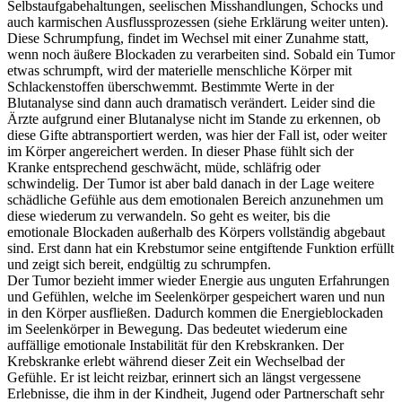
Selbstaufgabehaltungen, seelischen Misshandlungen, Schocks und
auch karmischen Ausflussprozessen (siehe Erklärung weiter unten).
Diese Schrumpfung, findet im Wechsel mit einer Zunahme statt,
wenn noch äußere Blockaden zu verarbeiten sind. Sobald ein Tumor
etwas schrumpft, wird der materielle menschliche Körper mit
Schlackenstoffen überschwemmt. Bestimmte Werte in der
Blutanalyse sind dann auch dramatisch verändert. Leider sind die
Ärzte aufgrund einer Blutanalyse nicht im Stande zu erkennen, ob
diese Gifte abtransportiert werden, was hier der Fall ist, oder weiter
im Körper angereichert werden. In dieser Phase fühlt sich der
Kranke entsprechend geschwächt, müde, schläfrig oder
schwindelig. Der Tumor ist aber bald danach in der Lage weitere
schädliche Gefühle aus dem emotionalen Bereich anzunehmen um
diese wiederum zu verwandeln. So geht es weiter, bis die
emotionale Blockaden außerhalb des Körpers vollständig abgebaut
sind. Erst dann hat ein Krebstumor seine entgiftende Funktion erfüllt
und zeigt sich bereit, endgültig zu schrumpfen.
Der Tumor bezieht immer wieder Energie aus unguten Erfahrungen
und Gefühlen, welche im Seelenkörper gespeichert waren und nun
in den Körper ausfließen. Dadurch kommen die Energieblockaden
im Seelenkörper in Bewegung. Das bedeutet wiederum eine
auffällige emotionale Instabilität für den Krebskranken. Der
Krebskranke erlebt während dieser Zeit ein Wechselbad der
Gefühle. Er ist leicht reizbar, erinnert sich an längst vergessene
Erlebnisse, die ihm in der Kindheit, Jugend oder Partnerschaft sehr