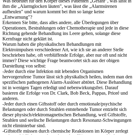
Was bedeutet für den Körper dieses Patienten „Gefahr", was lässt in
ihm die „Alarmglocken läuten", was lässt die „Alarmsirenen
aufheulen" und warum kommt bei ihm so lange keine
„Entwarnung"?
Erkennen Sie bitte, dass alles andere, alle Überlegungen über
Operationen, Bestrahlungen oder Chemotherapie und jede in diese
Richtung gehende Behandlung ins Leere gehen, solange diese
Kernfrage nicht geklärt ist.
Warum haben die physikalischen Behandlungen mit
Elektroimpulsen verschiedener Art, wie ich sie an anderer Stelle
beschrieben habe, oft verblüffende Erfolge, aber nur oft und nicht
immer? Diese wichtige Frage beantwortet sich aus der obigen
Darstellung von selbst:
-Jeder durch eine Infektion mit lebenden Organismen
hervorgerufene Tumor lässt sich physikalisch heilen, indem man den
spezifischen pathogenen Alarm-Auslöser abtötet. Diese Behandlung
ist in wenigen Tagen erledigt und nebenwirkungsfrei. Darauf
basieren die Erfolge von Dr. Clark, Bob Beck, Pappas, Prioré und
anderen.
-Jeder durch einen Giftsstoff oder durch emotionale/psychische
Belastungen oder durch Strahlen entstehende Tumor entzieht sich
dieser physisch/elektromagnetischen Behandlung, weil Giftstoffe,
Strahlen und seelische Belastungen durch Resonanz-Schwingungen
nicht eliminierbar sind.
-Giftstoffe müssen durch chemische Reaktionen im Körper zerlegt