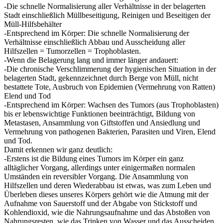
-Die schnelle Normalisierung aller Verhältnisse in der belagerten
Stadt einschließlich Müllbeseitigung, Reinigen und Beseitigen der
Müll-Hilfsbehälter
-Entsprechend im Körper: Die schnelle Normalisierung der
Verhältnisse einschließlich Abbau und Ausscheidung aller
Hilfszellen = Tumorzellen = Trophoblasten.
-Wenn die Belagerung lang und immer länger andauert:
-Die chronische Verschlimmerung der hygienischen Situation in der
belagerten Stadt, gekennzeichnet durch Berge von Müll, nicht
bestattete Tote, Ausbruch von Epidemien (Vermehrung von Ratten)
Elend und Tod
-Entsprechend im Körper: Wachsen des Tumors (aus Trophoblasten)
bis er lebenswichtige Funktionen beeinträchtigt, Bildung von
Metastasen, Ansammlung von Giftstoffen und Ansiedlung und
Vermehrung von pathogenen Bakterien, Parasiten und Viren, Elend
und Tod.
Damit erkennen wir ganz deutlich:
-Erstens ist die Bildung eines Tumors im Körper ein ganz
alltäglicher Vorgang, allerdings unter einigermaßen normalen
Umständen ein reversibler Vorgang. Die Ansammlung von
Hilfszellen und deren Wiederabbau ist etwas, was zum Leben und
Überleben dieses unseres Körpers gehört wie die Atmung mit der
Aufnahme von Sauerstoff und der Abgabe von Stickstoff und
Kohlendioxid, wie die Nahrungsaufnahme und das Abstoßen von
Nahrungsresten, wie das Trinken von Wasser und das Ausscheiden