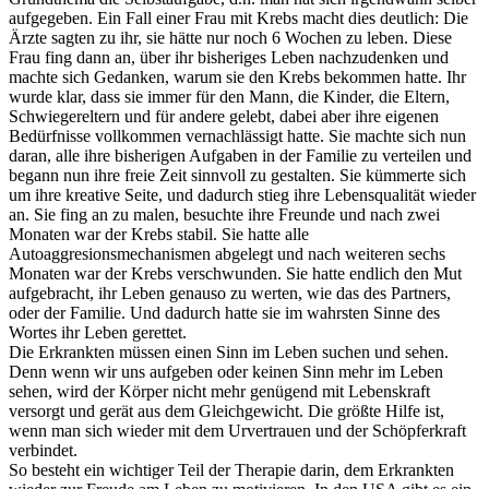
aufgegeben. Ein Fall einer Frau mit Krebs macht dies deutlich: Die
Ärzte sagten zu ihr, sie hätte nur noch 6 Wochen zu leben. Diese
Frau fing dann an, über ihr bisheriges Leben nachzudenken und
machte sich Gedanken, warum sie den Krebs bekommen hatte. Ihr
wurde klar, dass sie immer für den Mann, die Kinder, die Eltern,
Schwiegereltern und für andere gelebt, dabei aber ihre eigenen
Bedürfnisse vollkommen vernachlässigt hatte. Sie machte sich nun
daran, alle ihre bisherigen Aufgaben in der Familie zu verteilen und
begann nun ihre freie Zeit sinnvoll zu gestalten. Sie kümmerte sich
um ihre kreative Seite, und dadurch stieg ihre Lebensqualität wieder
an. Sie fing an zu malen, besuchte ihre Freunde und nach zwei
Monaten war der Krebs stabil. Sie hatte alle
Autoaggresionsmechanismen abgelegt und nach weiteren sechs
Monaten war der Krebs verschwunden. Sie hatte endlich den Mut
aufgebracht, ihr Leben genauso zu werten, wie das des Partners,
oder der Familie. Und dadurch hatte sie im wahrsten Sinne des
Wortes ihr Leben gerettet.
Die Erkrankten müssen einen Sinn im Leben suchen und sehen.
Denn wenn wir uns aufgeben oder keinen Sinn mehr im Leben
sehen, wird der Körper nicht mehr genügend mit Lebenskraft
versorgt und gerät aus dem Gleichgewicht. Die größte Hilfe ist,
wenn man sich wieder mit dem Urvertrauen und der Schöpferkraft
verbindet.
So besteht ein wichtiger Teil der Therapie darin, dem Erkrankten