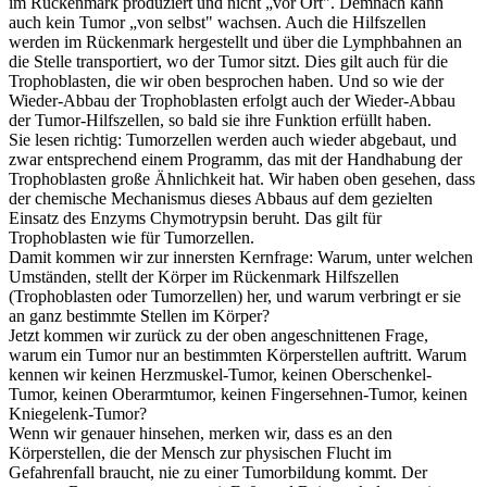
im Rückenmark produziert und nicht „vor Ort". Demnach kann
auch kein Tumor „von selbst" wachsen. Auch die Hilfszellen
werden im Rückenmark hergestellt und über die Lymphbahnen an
die Stelle transportiert, wo der Tumor sitzt. Dies gilt auch für die
Trophoblasten, die wir oben besprochen haben. Und so wie der
Wieder-Abbau der Trophoblasten erfolgt auch der Wieder-Abbau
der Tumor-Hilfszellen, so bald sie ihre Funktion erfüllt haben.
Sie lesen richtig: Tumorzellen werden auch wieder abgebaut, und
zwar entsprechend einem Programm, das mit der Handhabung der
Trophoblasten große Ähnlichkeit hat. Wir haben oben gesehen, dass
der chemische Mechanismus dieses Abbaus auf dem gezielten
Einsatz des Enzyms Chymotrypsin beruht. Das gilt für
Trophoblasten wie für Tumorzellen.
Damit kommen wir zur innersten Kernfrage: Warum, unter welchen
Umständen, stellt der Körper im Rückenmark Hilfszellen
(Trophoblasten oder Tumorzellen) her, und warum verbringt er sie
an ganz bestimmte Stellen im Körper?
Jetzt kommen wir zurück zu der oben angeschnittenen Frage,
warum ein Tumor nur an bestimmten Körperstellen auftritt. Warum
kennen wir keinen Herzmuskel-Tumor, keinen Oberschenkel-
Tumor, keinen Oberarmtumor, keinen Fingersehnen-Tumor, keinen
Kniegelenk-Tumor?
Wenn wir genauer hinsehen, merken wir, dass es an den
Körperstellen, die der Mensch zur physischen Flucht im
Gefahrenfall braucht, nie zu einer Tumorbildung kommt. Der