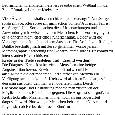
Bei manchen Krankheiten heißt es, es gäbe einen Wettlauf mit der
Zeit. Oftmals gehört der Krebs dazu.
Viele Ärzte raten deshalb zur rechtzeitigen „Vorsorge“. Vor-Sorge ...
sorge ich vor, oder sorge ich mich schon vorher? Auf jeden Fall ist
es „Sorge“. Und Sorge machen diese Untersuchungen und
Anwendungen inzwischen vielen Menschen. Eine Vorbeugung ist
es ja ohnehin nicht, eher eine Früherkennung. Leider wird die
Vorsorge allzu oft auch zu einem Auslöser! Ein Artikel von Rüdiger
Dahlke beschäftigt sich mit der so genannten Vorsorge, mit
Mammographie / screening und Gebärmutterhalskrebs. Er kommt zu
interessanten Rückschlüssen!
Krebs in der Tiefe verstehen und - gesund werden!
Die Diagnose Krebs löst bei vielen Menschen eine heftige
Angstreaktion hervor. Er wird dann oft auf „Teufel komm raus!" mit
allen Mitteln die der modernen und alternativen Medizin zur
Verfügung stehen bekämpft. Krebs wird als einen Feind angesehen,
den man ausrotten, den man weg operieren muss. Durch
Chemotherapie und Bestrahlung möchte man zusätzlich der
Möglichkeit eines Rückfalls begegnen. Die Angst ist sehr groß, da
Krebs trotz aller Maßnahmen immer noch als ein Todesurteil
dargestellt wird. Nur wenige Menschen behalten die Nerven und
fragen sich ob Krebs nicht doch „Sinn" macht.