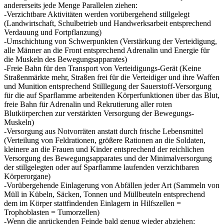
andererseits jede Menge Parallelen ziehen:
-Verzichtbare Aktivitäten werden vorübergehend stillgelegt
(Landwirtschaft, Schulbetrieb und Handwerksarbeit entsprechend
Verdauung und Fortpflanzung)
-Umschichtung von Schwerpunkten (Verstärkung der Verteidigung,
alle Männer an die Front entsprechend Adrenalin und Energie für
die Muskeln des Bewegungsapparates)
-Freie Bahn für den Transport von Verteidigungs-Gerät (Keine
Straßenmärkte mehr, Straßen frei für die Verteidiger und ihre Waffen
und Munition entsprechend Stilllegung der Sauerstoff-Versorgung
für die auf Sparflamme arbeitenden Körperfunktionen über das Blut,
freie Bahn für Adrenalin und Rekrutierung aller roten
Blutkörperchen zur verstärkten Versorgung der Bewegungs-
Muskeln)
-Versorgung aus Notvorräten anstatt durch frische Lebensmittel
(Verteilung von Feldrationen, größere Rationen an die Soldaten,
kleinere an die Frauen und Kinder entsprechend der reichlichen
Versorgung des Bewegungsapparates und der Minimalversorgung
der stillgelegten oder auf Sparflamme laufenden verzichtbaren
Körperorgane)
-Vorübergehende Einlagerung von Abfällen jeder Art (Sammeln von
Müll in Kübeln, Säcken, Tonnen und Müllbeuteln entsprechend
dem im Körper stattfindenden Einlagern in Hilfszellen =
Trophoblasten = Tumorzellen)
-Wenn die anrückenden Feinde bald genug wieder abziehen: