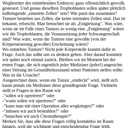
Wegbereiter des entstehenden Embryos: ganz offensichtlich gewollt,
gesteuert. Und genau dieselben Trophoblasten sollen später plötzlich
todbringende „entartete Zellen" sein? Wie passt das zusammen?
Tumore bestehen aus Zellen, die keine normalen Zellen sind. Das ist
bekannt, erforscht. Man betrachtet sie als „Entgleisung". Was wäre,
wenn sie im Falle eines Tumors so wenig eine „Entgleisung" wären
wie die Trophoblasten, die Voraussetzung jeder Schwangerschaft
sind? Was wäre, wenn die Tumore eine gewollte (von der
Körpersteuerung gewollte) Erscheinung wären?
Wo entstehen Tumore? Nicht jede Körperstelle kommt dafür in
Frage. Auch das sollte uns zu denken geben. Aber darauf kommen
wir später noch einmal zurück. Bleiben wir im Moment bei der
ersten Frage, die sich eigentlich jeder Mediziner (jeder!) angesichts
einer Störung im Gesundheitszustand seiner Patienten stellen sollte:
Was ist die Ursache?
Ausgerechnet dann, wenn ein Tumor „entdeckt" wird, stellt sich
kaum jemals ein Mediziner diese grundlegende Frage. Vielmehr
stellt er Fragen in den Raum wie
-"sollen wir operieren?" oder
-"wann sollen wir operieren?" oder
-"kann man mit einer Operation alles wegkriegen?" oder
-"müssen wir auch bestrahlen?" oder
-"brauchen wir auch Chemotherapie?"
Merken Sie, dass alle diese Fragen völlig kontaktlos im Raum
hängen, weil die wichtigste und entscheidendste Frage fehlt,