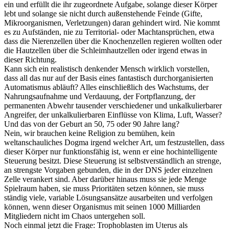
ein und erfüllt die ihr zugeordnete Aufgabe, solange dieser Körper
lebt und solange sie nicht durch außenstehende Feinde (Gifte,
Mikroorganismen, Verletzungen) daran gehindert wird. Nie kommt
es zu Aufständen, nie zu Territorial- oder Machtansprüchen, etwa
dass die Nierenzellen über die Knochenzellen regieren wollten oder
die Hautzellen über die Schleimhautzellen oder irgend etwas in
dieser Richtung.
Kann sich ein realistisch denkender Mensch wirklich vorstellen,
dass
all
das nur auf der Basis eines fantastisch durchorganisierten
Automatismus abläuft? Alles einschließlich des Wachstums, der
Nahrungsaufnahme und Verdauung, der Fortpflanzung, der
permanenten Abwehr tausender verschiedener und unkalkulierbarer
Angreifer, der unkalkulierbaren Einflüsse von Klima, Luft, Wasser?
Und das von der Geburt an 50, 75 oder 90 Jahre lang?
Nein, wir brauchen keine Religion zu bemühen, kein
weltanschauliches Dogma irgend welcher Art, um festzustellen, dass
dieser Körper nur funktionsfähig ist, wenn er eine hochintelligente
Steuerung besitzt. Diese Steuerung ist selbstverständlich an strenge,
an strengste Vorgaben gebunden, die in der DNS jeder einzelnen
Zelle verankert sind. Aber darüber hinaus muss sie jede Menge
Spielraum haben, sie muss Prioritäten setzen können, sie muss
ständig viele, variable Lösungsansätze ausarbeiten und verfolgen
können, wenn dieser Organismus mit seinen 1000 Milliarden
Mitgliedern nicht im Chaos untergehen soll.
Noch einmal jetzt die Frage: Trophoblasten im Uterus als