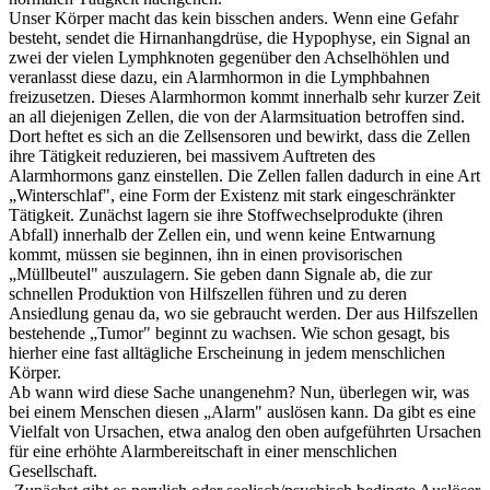
Unser Körper macht das kein bisschen anders. Wenn eine Gefahr
besteht, sendet die Hirnanhangdrüse, die Hypophyse, ein Signal an
zwei der vielen Lymphknoten gegenüber den Achselhöhlen und
veranlasst diese dazu, ein Alarmhormon in die Lymphbahnen
freizusetzen. Dieses Alarmhormon kommt innerhalb sehr kurzer Zeit
an
all
diejenigen Zellen, die von der Alarmsituation betroffen sind.
Dort heftet es sich an die Zellsensoren und bewirkt, dass die Zellen
ihre Tätigkeit reduzieren, bei massivem Auftreten des
Alarmhormons ganz einstellen. Die Zellen fallen dadurch in eine Art
„Winterschlaf", eine Form der Existenz mit stark eingeschränkter
Tätigkeit. Zunächst lagern sie ihre Stoffwechselprodukte (ihren
Abfall) innerhalb der Zellen ein, und wenn keine Entwarnung
kommt, müssen sie beginnen, ihn in einen provisorischen
„Müllbeutel" auszulagern. Sie geben dann Signale ab, die zur
schnellen Produktion von Hilfszellen führen und zu deren
Ansiedlung genau da, wo sie gebraucht werden. Der aus Hilfszellen
bestehende „Tumor" beginnt zu wachsen. Wie schon gesagt, bis
hierher eine fast alltägliche Erscheinung in jedem menschlichen
Körper.
Ab wann wird diese Sache unangenehm? Nun, überlegen wir, was
bei einem Menschen diesen „Alarm" auslösen kann. Da gibt es eine
Vielfalt von Ursachen, etwa analog den oben aufgeführten Ursachen
für eine erhöhte Alarmbereitschaft in einer menschlichen
Gesellschaft.