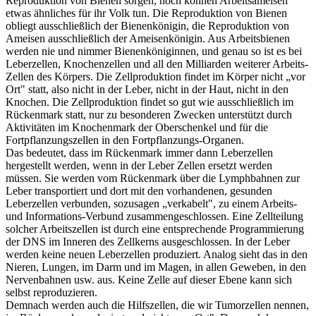
Reproduktion von Bienen sorgen, noch können Arbeitsameisen
etwas ähnliches für ihr Volk tun. Die Reproduktion von Bienen
obliegt ausschließlich der Bienenkönigin, die Reproduktion von
Ameisen ausschließlich der Ameisenkönigin. Aus Arbeitsbienen
werden nie und nimmer Bienenköniginnen, und genau so ist es bei
Leberzellen, Knochenzellen und
all
den Milliarden weiterer Arbeits-
Zellen des Körpers. Die Zellproduktion findet im Körper nicht „vor
Ort" statt, also nicht in der Leber, nicht in der Haut, nicht in den
Knochen. Die Zellproduktion findet so gut wie ausschließlich im
Rückenmark statt, nur zu besonderen Zwecken unterstützt durch
Aktivitäten im Knochenmark der Oberschenkel und für die
Fortpflanzungszellen in den Fortpflanzungs-Organen.
Das bedeutet, dass im Rückenmark immer dann Leberzellen
hergestellt werden, wenn in der Leber Zellen ersetzt werden
müssen. Sie werden vom Rückenmark über die Lymphbahnen zur
Leber transportiert und dort mit den vorhandenen, gesunden
Leberzellen verbunden, sozusagen „verkabelt", zu einem Arbeits-
und Informations-Verbund zusammengeschlossen. Eine Zellteilung
solcher Arbeitszellen ist durch eine entsprechende Programmierung
der DNS im Inneren des Zellkerns ausgeschlossen. In der Leber
werden keine neuen Leberzellen produziert. Analog sieht das in den
Nieren, Lungen, im Darm und im Magen, in allen Geweben, in den
Nervenbahnen usw. aus. Keine Zelle auf dieser Ebene kann sich
selbst reproduzieren.
Demnach werden auch die Hilfszellen, die wir Tumorzellen nennen,