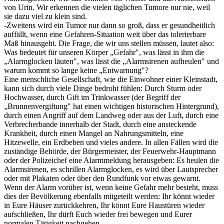
von Urin. Wir erkennen die vielen täglichen Tumore nur nie, weil
sie dazu viel zu klein sind.
-Zweitens wird ein Tumor nur dann so groß, dass er gesundheitlich
auffällt, wenn eine Gefahren-Situation weit über das tolerierbare
Maß hinausgeht. Die Frage, die wir uns stellen müssen, lautet also:
Was bedeutet für unseren Körper „Gefahr", was lässt in ihm die
„Alarmglocken läuten", was lässt die „Alarmsirenen aufheulen" und
warum kommt so lange keine „Entwarnung"?
Eine menschliche Gesellschaft, wie die Einwohner einer Kleinstadt,
kann sich durch viele Dinge bedroht fühlen: Durch Sturm oder
Hochwasser, durch Gift im Trinkwasser (der Begriff der
„Brunnenvergiftung" hat einen wichtigen historischen Hintergrund),
durch einen Angriff auf dem Landweg oder aus der Luft, durch eine
Verbrecherbande innerhalb der Stadt, durch eine ansteckende
Krankheit, durch einen Mangel an Nahrungsmitteln, eine
Hitzewelle, ein Erdbeben und vieles andere. In allen Fällen wird die
zuständige Behörde, der Bürgermeister, der Feuerwehr-Hauptmann
oder der Polizeichef eine Alarmmeldung herausgeben: Es heulen die
Alarmsirenen, es schrillen Alarmglocken, es wird über Lautsprecher
oder mit Plakaten oder über den Rundfunk vor etwas gewarnt.
Wenn der Alarm vorüber ist, wenn keine Gefahr mehr besteht, muss
dies der Bevölkerung ebenfalls mitgeteilt werden: Ihr könnt wieder
in Eure Häuser zurückkehren, Ihr könnt Eure Haustüren wieder
aufschließen, Ihr dürft Euch wieder frei bewegen und Eurer
normalen Tätigkeit nachgehen.