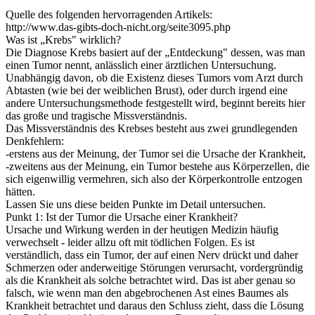
Quelle des folgenden hervorragenden Artikels:
http://www.das-gibts-doch-nicht.org/seite3095.php
Was ist „Krebs" wirklich?
Die Diagnose Krebs basiert auf der „Entdeckung" dessen, was man
einen Tumor nennt, anlässlich einer ärztlichen Untersuchung.
Unabhängig davon, ob die Existenz dieses Tumors vom Arzt durch
Abtasten (wie bei der weiblichen Brust), oder durch irgend eine
andere Untersuchungsmethode festgestellt wird, beginnt bereits hier
das große und tragische Missverständnis.
Das Missverständnis des Krebses besteht aus zwei grundlegenden
Denkfehlern:
-erstens aus der Meinung, der Tumor sei die Ursache der Krankheit,
-zweitens aus der Meinung, ein Tumor bestehe aus Körperzellen, die
sich eigenwillig vermehren, sich also der Körperkontrolle entzogen
hätten.
Lassen Sie uns diese beiden Punkte im Detail untersuchen.
Punkt 1: Ist der Tumor die Ursache einer Krankheit?
Ursache und Wirkung werden in der heutigen Medizin häufig
verwechselt - leider allzu oft mit tödlichen Folgen. Es ist
verständlich, dass ein Tumor, der auf einen Nerv drückt und daher
Schmerzen oder anderweitige Störungen verursacht, vordergründig
als die Krankheit als solche betrachtet wird. Das ist aber genau so
falsch, wie wenn man den abgebrochenen Ast eines Baumes als
Krankheit betrachtet und daraus den Schluss zieht, dass die Lösung