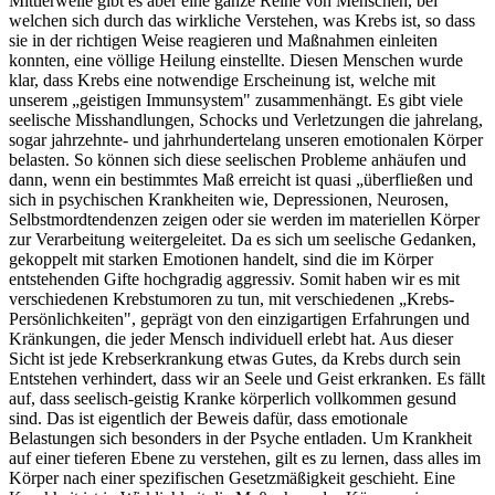
Mittlerweile gibt es aber eine ganze Reihe von Menschen, bei
welchen sich durch das wirkliche Verstehen, was Krebs ist, so dass
sie in der richtigen Weise reagieren und Maßnahmen einleiten
konnten, eine völlige Heilung einstellte. Diesen Menschen wurde
klar, dass Krebs eine notwendige Erscheinung ist, welche mit
unserem „geistigen Immunsystem" zusammenhängt. Es gibt viele
seelische Misshandlungen, Schocks und Verletzungen die jahrelang,
sogar jahrzehnte- und jahrhundertelang unseren emotionalen Körper
belasten. So können sich diese seelischen Probleme anhäufen und
dann, wenn ein bestimmtes Maß erreicht ist quasi „überfließen und
sich in psychischen Krankheiten wie, Depressionen, Neurosen,
Selbstmordtendenzen zeigen oder sie werden im materiellen Körper
zur Verarbeitung weitergeleitet. Da es sich um seelische Gedanken,
gekoppelt mit starken Emotionen handelt, sind die im Körper
entstehenden Gifte hochgradig aggressiv. Somit haben wir es mit
verschiedenen Krebstumoren zu tun, mit verschiedenen „Krebs-
Persönlichkeiten", geprägt von den einzigartigen Erfahrungen und
Kränkungen, die jeder Mensch individuell erlebt hat. Aus dieser
Sicht ist jede Krebserkrankung etwas Gutes, da Krebs durch sein
Entstehen verhindert, dass wir an Seele und Geist erkranken. Es fällt
auf, dass seelisch-geistig Kranke körperlich vollkommen gesund
sind. Das ist eigentlich der Beweis dafür, dass emotionale
Belastungen sich besonders in der Psyche entladen. Um Krankheit
auf einer tieferen Ebene zu verstehen, gilt es zu lernen, dass alles im
Körper nach einer spezifischen Gesetzmäßigkeit geschieht. Eine