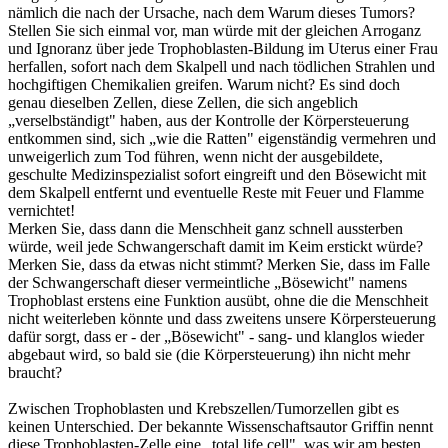
nämlich die nach der Ursache, nach dem Warum dieses Tumors?
Stellen Sie sich einmal vor, man würde mit der gleichen Arroganz
und Ignoranz über jede Trophoblasten-Bildung im Uterus einer Frau
herfallen, sofort nach dem Skalpell und nach tödlichen Strahlen und
hochgiftigen Chemikalien greifen. Warum nicht? Es sind doch
genau dieselben Zellen, diese Zellen, die sich angeblich
„verselbständigt" haben, aus der Kontrolle der Körpersteuerung
entkommen sind, sich „wie die Ratten" eigenständig vermehren und
unweigerlich zum Tod führen, wenn nicht der ausgebildete,
geschulte Medizinspezialist sofort eingreift und den Bösewicht mit
dem Skalpell entfernt und eventuelle Reste mit Feuer und Flamme
vernichtet!
Merken Sie, dass dann die Menschheit ganz schnell aussterben
würde, weil jede Schwangerschaft damit im Keim erstickt würde?
Merken Sie, dass da etwas nicht stimmt? Merken Sie, dass im Falle
der Schwangerschaft dieser vermeintliche „Bösewicht" namens
Trophoblast erstens eine Funktion ausübt, ohne die die Menschheit
nicht weiterleben könnte und dass zweitens unsere Körpersteuerung
dafür sorgt, dass er - der „Bösewicht" - sang- und klanglos wieder
abgebaut wird, so bald sie (die Körpersteuerung) ihn nicht mehr
braucht?
Zwischen Trophoblasten und Krebszellen/Tumorzellen gibt es
keinen Unterschied. Der bekannte Wissenschaftsautor Griffin nennt
diese Trophoblasten-Zelle eine „total
life
cell", was wir am besten