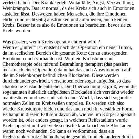
verletzt haben. Der Kranke erlebt Wutanfälle, Angst, Verzweiflung,
Weinkrämpfe. Das ist normal, da der Krebs sich auch in Emotionen
ausleiten lässt. Deswegen haben Menschen, die ihre Emotionen
ehrlich und rechtzeitig ausdrücken und aufarbeiten, auch keinen
Krebs. Besser ist es also de Emotionen zu bearbeiten, bevor sie zu
Krebs werden.
Was passiert, wenn Krebs operativ entfernt wird ?
Wenn er „unreif" ist, entsteht nach der Operation ein neuer Tumor,
da im seelischen Bereich die gesamte Kette der zu entsorgenden
Emotionen noch vorhanden ist. Wird ein Krebstumor mit
Chemotherapie oder mit/und Bestrahlung therapiert (das passiert
meist nach einer Operation) dann hat das auch Auswirkungen auf
die im Seelenkörper befindlichen Blockaden. Diese werden
durcheinandergewirbelt, verschoben oder sogar aufgelöst, so dass
chaotische Zustände entstehen. Die Überraschung ist groß, wenn die
sogenannten äußerlich aufgelösten Blockaden sich verstärkt wieder
manifestieren und zwar mit solch einer Wucht, dass sich sogar die
normalen Zellen zu Krebszellen umpolen. Es werden sich also
wieder Krebstumore bilden und das auch noch in verstärkter Form.
Es hängt in diesem Fall sehr davon ab, wie viel im Körper abgebaut
worden ist, oder anders gesagt, in welchem Reifestadium wurde
Krebs operiert und wie viele seelische krankmachende Blockaden
waren noch vorhanden. So kann es vorkommen, dass ein
Krebskranker trotz Chemotherapie gesundet und ein anderer durch