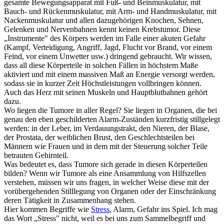
gesamte Bewegungsapparat mit Fuß- und Beinmuskulatur, mit
Bauch- und Rückenmuskulatur, mit Arm- und Handmuskulatur, mit
Nackenmuskulatur und allen dazugehörigen Knochen, Sehnen,
Gelenken und Nervenbahnen kennt keinen Krebstumor. Diese
„Instrumente" des Körpers werden im Falle einer akuten Gefahr
(Kampf, Verteidigung, Angriff, Jagd, Flucht vor Brand, vor einem
Feind, vor einem Unwetter usw.) dringend gebraucht. Wir wissen,
dass
all
diese Körperteile in solchen Fällen in höchstem Maße
aktiviert und mit einem massiven Maß an Energie versorgt werden,
sodass sie in kurzer Zeit Höchstleistungen vollbringen können.
Auch das Herz mit seinen Muskeln und Hauptblutbahnen gehört
dazu.
Wo liegen die Tumore in aller Regel? Sie liegen in Organen, die bei
genau den eben geschilderten Alarm-Zuständen kurzfristig stillgelegt
werden: in der Leber, im Verdauungstrakt, den Nieren, der Blase,
der Prostata, der weiblichen Brust, den Geschlechtsteilen bei
Männern wie Frauen und in dem mit der Steuerung solcher Teile
betrauten Gehirnteil.
Was bedeutet es, dass Tumore sich gerade in diesen Körperteilen
bilden? Wenn wir Tumore als eine Ansammlung von Hilfszellen
verstehen, müssen wir uns fragen, in welcher Weise diese mit der
vorübergehenden Stilllegung von Organen oder der Einschränkung
deren Tätigkeit in Zusammenhang stehen.
Hier kommen Begriffe wie
Stress
, Alarm, Gefahr ins Spiel. Ich mag
das Wort „Stress" nicht, weil es bei uns zum Sammelbegriff und