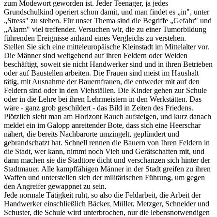
zum Modewort geworden ist. Jeder Teenager, ja jedes
Grundschulkind operiert schon damit, und man findet es „in", unter
„Stress" zu stehen. Für unser Thema sind die Begriffe „Gefahr" und
„Alarm" viel treffender. Versuchen wir, die zu einer Tumorbildung
führenden Ereignisse anhand eines Vergleichs zu verstehen.
Stellen Sie sich eine mitteleuropäische Kleinstadt im Mittelalter vor.
Die Männer sind weitgehend auf ihren Feldern oder Weiden
beschäftigt, soweit sie nicht Handwerker sind und in ihren Betrieben
oder auf Baustellen arbeiten. Die Frauen sind meist im Haushalt
tätig, mit Ausnahme der Bauernfrauen, die entweder mit auf den
Feldern sind oder in den Viehställen. Die Kinder gehen zur Schule
oder in die Lehre bei ihren Lehrmeistern in den Werkstätten. Das
wäre - ganz grob geschildert - das Bild in Zeiten des Friedens.
Plötzlich sieht man am Horizont Rauch aufsteigen, und kurz danach
meldet ein im Galopp anreitender Bote, dass sich eine Heerschar
nähert, die bereits Nachbarorte umzingelt, geplündert und
gebrandschatzt hat. Schnell rennen die Bauern von Ihren Feldern in
die Stadt, wer kann, nimmt noch Vieh und Gerätschaften mit, und
dann machen sie die Stadttore dicht und verschanzen sich hinter der
Stadtmauer. Alle kampffähigen Männer in der Stadt greifen zu ihren
Waffen und unterstellen sich der militärischen Führung, um gegen
den Angreifer gewappnet zu sein.
Jede normale Tätigkeit ruht, so also die Feldarbeit, die Arbeit der
Handwerker einschließlich Bäcker, Müller, Metzger, Schneider und
Schuster, die Schule wird unterbrochen, nur die lebensnotwendigen