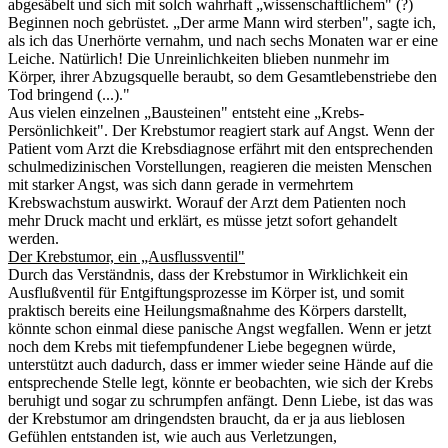
abgesäbelt und sich mit solch wahrhaft „wissenschaftlichem" (?)
Beginnen noch gebrüstet. „Der arme Mann wird sterben", sagte ich,
als ich das Unerhörte vernahm, und nach sechs Monaten war er eine
Leiche. Natürlich! Die Unreinlichkeiten blieben nunmehr im
Körper, ihrer Abzugsquelle beraubt, so dem Gesamtlebenstriebe den
Tod bringend (...)."
Aus vielen einzelnen „Bausteinen" entsteht eine „Krebs-
Persönlichkeit". Der Krebstumor reagiert stark auf Angst. Wenn der
Patient vom Arzt die Krebsdiagnose erfährt mit den entsprechenden
schulmedizinischen Vorstellungen, reagieren die meisten Menschen
mit starker Angst, was sich dann gerade in vermehrtem
Krebswachstum auswirkt. Worauf der Arzt dem Patienten noch
mehr Druck macht und erklärt, es müsse jetzt sofort gehandelt
werden.
Der Krebstumor, ein „Ausflussventil"
Durch das Verständnis, dass der Krebstumor in Wirklichkeit ein
Ausflußventil für Entgiftungsprozesse im Körper ist, und somit
praktisch bereits eine Heilungsmaßnahme des Körpers darstellt,
könnte schon einmal diese panische Angst wegfallen. Wenn er jetzt
noch dem Krebs mit tiefempfundener Liebe begegnen würde,
unterstützt auch dadurch, dass er immer wieder seine Hände auf die
entsprechende Stelle legt, könnte er beobachten, wie sich der Krebs
beruhigt und sogar zu schrumpfen anfängt. Denn Liebe, ist das was
der Krebstumor am dringendsten braucht, da er ja aus lieblosen
Gefühlen entstanden ist, wie auch aus Verletzungen,