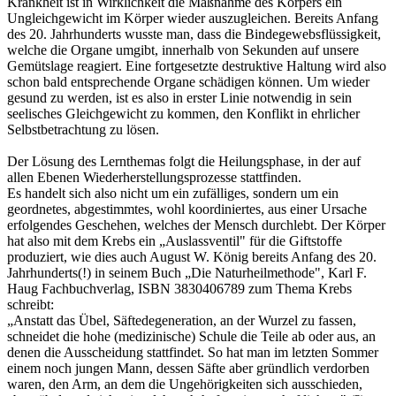
Krankheit ist in Wirklichkeit die Maßnahme des Körpers ein
Ungleichgewicht im Körper wieder auszugleichen. Bereits Anfang
des 20. Jahrhunderts wusste man, dass die Bindegewebsflüssigkeit,
welche die Organe umgibt, innerhalb von Sekunden auf unsere
Gemütslage reagiert. Eine fortgesetzte destruktive Haltung wird also
schon bald entsprechende Organe schädigen können. Um wieder
gesund zu werden, ist es also in erster Linie notwendig in sein
seelisches Gleichgewicht zu kommen, den Konflikt in ehrlicher
Selbstbetrachtung zu lösen.
Der Lösung des Lernthemas folgt die Heilungsphase, in der auf
allen Ebenen Wiederherstellungsprozesse stattfinden.
Es handelt sich also nicht um ein zufälliges, sondern um ein
geordnetes, abgestimmtes, wohl koordiniertes, aus einer Ursache
erfolgendes Geschehen, welches der Mensch durchlebt. Der Körper
hat also mit dem Krebs ein „Auslassventil" für die Giftstoffe
produziert, wie dies auch August W. König bereits Anfang des 20.
Jahrhunderts(!) in seinem Buch „Die Naturheilmethode", Karl F.
Haug Fachbuchverlag, ISBN 3830406789 zum Thema Krebs
schreibt:
„Anstatt das Übel, Säftedegeneration, an der Wurzel zu fassen,
schneidet die hohe (medizinische) Schule die Teile ab oder aus, an
denen die Ausscheidung stattfindet. So hat man im letzten Sommer
einem noch jungen Mann, dessen Säfte aber gründlich verdorben
waren, den Arm, an dem die Ungehörigkeiten sich ausschieden,