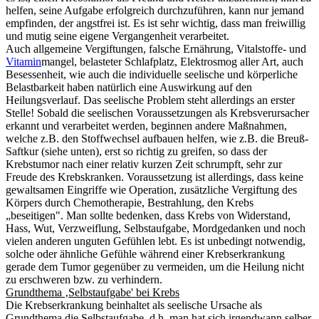
helfen, seine Aufgabe erfolgreich durchzuführen, kann nur jemand
empfinden, der angstfrei ist. Es ist sehr wichtig, dass man freiwillig
und mutig seine eigene Vergangenheit verarbeitet.
Auch allgemeine Vergiftungen, falsche Ernährung, Vitalstoffe- und
Vitamin
mangel, belasteter Schlafplatz, Elektrosmog aller Art, auch
Besessenheit, wie auch die individuelle seelische und körperliche
Belastbarkeit haben natürlich eine Auswirkung auf den
Heilungsverlauf. Das seelische
Problem
steht allerdings an erster
Stelle! Sobald die seelischen Voraussetzungen als Krebsverursacher
erkannt und verarbeitet werden, beginnen andere Maßnahmen,
welche z.B. den Stoffwechsel aufbauen helfen, wie z.B. die Breuß-
Saftkur (siehe unten), erst so richtig zu greifen, so dass der
Krebstumor nach einer relativ kurzen Zeit schrumpft, sehr zur
Freude des Krebskranken. Voraussetzung ist allerdings, dass keine
gewaltsamen Eingriffe wie Operation, zusätzliche Vergiftung des
Körpers durch Chemotherapie, Bestrahlung, den Krebs
„beseitigen". Man sollte bedenken, dass Krebs von Widerstand,
Hass, Wut, Verzweiflung, Selbstaufgabe, Mordgedanken und noch
vielen anderen unguten Gefühlen lebt. Es ist unbedingt notwendig,
solche oder ähnliche Gefühle während einer Krebserkrankung
gerade dem Tumor gegenüber zu vermeiden, um die Heilung nicht
zu erschweren bzw. zu verhindern.
Grundthema ‚Selbstaufgabe' bei Krebs
Die Krebserkrankung beinhaltet als seelische Ursache als
Grundthema die Selbstaufgabe, d.h. man hat sich irgendwann selber