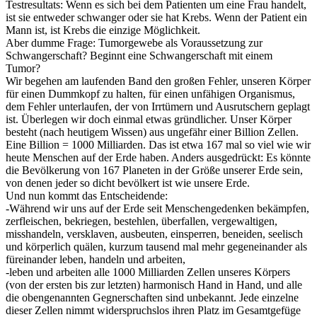
Testresultats: Wenn es sich bei dem Patienten um eine Frau handelt,
ist sie entweder schwanger oder sie hat Krebs. Wenn der Patient ein
Mann ist, ist Krebs die einzige Möglichkeit.
Aber dumme Frage: Tumorgewebe als Voraussetzung zur
Schwangerschaft? Beginnt eine Schwangerschaft mit einem
Tumor?
Wir begehen am laufenden Band den großen Fehler, unseren Körper
für einen Dummkopf zu halten, für einen unfähigen Organismus,
dem Fehler unterlaufen, der von Irrtümern und Ausrutschern geplagt
ist. Überlegen wir doch einmal etwas gründlicher. Unser Körper
besteht (nach heutigem Wissen) aus ungefähr einer Billion Zellen.
Eine Billion = 1000 Milliarden. Das ist etwa 167 mal so viel wie wir
heute Menschen auf der Erde haben. Anders ausgedrückt: Es könnte
die Bevölkerung von 167 Planeten in der Größe unserer Erde sein,
von denen jeder so dicht bevölkert ist wie unsere Erde.
Und nun kommt das Entscheidende:
-Während wir uns auf der Erde seit Menschengedenken bekämpfen,
zerfleischen, bekriegen, bestehlen, überfallen, vergewaltigen,
misshandeln, versklaven, ausbeuten, einsperren, beneiden, seelisch
und körperlich quälen, kurzum tausend mal mehr gegeneinander als
füreinander leben, handeln und arbeiten,
-leben und arbeiten alle 1000 Milliarden Zellen unseres Körpers
(von der ersten bis zur letzten) harmonisch Hand in Hand, und alle
die obengenannten Gegnerschaften sind unbekannt. Jede einzelne
dieser Zellen nimmt widerspruchslos ihren Platz im Gesamtgefüge