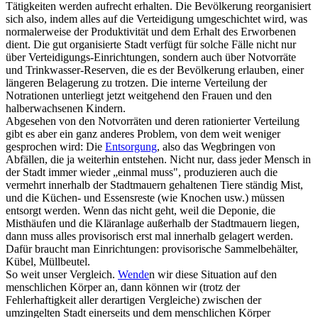
Tätigkeiten werden aufrecht erhalten. Die Bevölkerung reorganisiert
sich also, indem alles auf die Verteidigung umgeschichtet wird, was
normalerweise der Produktivität und dem Erhalt des Erworbenen
dient. Die gut organisierte Stadt verfügt für solche Fälle nicht nur
über Verteidigungs-Einrichtungen, sondern auch über Notvorräte
und Trinkwasser-Reserven, die es der Bevölkerung erlauben, einer
längeren Belagerung zu trotzen. Die interne Verteilung der
Notrationen unterliegt jetzt weitgehend den Frauen und den
halberwachsenen Kindern.
Abgesehen von den Notvorräten und deren rationierter Verteilung
gibt es aber ein ganz anderes
Problem,
von dem weit weniger
gesprochen wird: Die
Entsorgung
, also das Wegbringen von
Abfällen, die ja weiterhin entstehen. Nicht nur, dass jeder Mensch in
der Stadt immer wieder „einmal muss", produzieren auch die
vermehrt innerhalb der Stadtmauern gehaltenen Tiere ständig Mist,
und die Küchen- und Essensreste (wie Knochen usw.) müssen
entsorgt werden. Wenn das nicht geht, weil die Deponie, die
Misthäufen und die Kläranlage außerhalb der Stadtmauern liegen,
dann muss alles provisorisch erst mal innerhalb gelagert werden.
Dafür braucht man Einrichtungen: provisorische Sammelbehälter,
Kübel, Müllbeutel.
So weit unser Vergleich.
Wende
n wir diese Situation auf den
menschlichen Körper an, dann können wir (trotz der
Fehlerhaftigkeit aller derartigen Vergleiche) zwischen der
umzingelten Stadt einerseits und dem menschlichen Körper