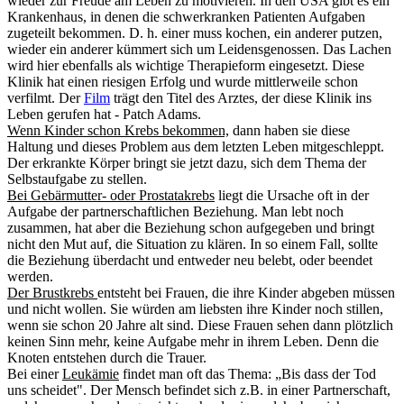
wieder zur Freude am Leben zu motivieren. In den USA gibt es ein
Krankenhaus, in denen die schwerkranken Patienten Aufgaben
zugeteilt bekommen. D. h. einer muss kochen, ein anderer putzen,
wieder ein anderer kümmert sich um Leidensgenossen. Das Lachen
wird hier ebenfalls als wichtige Therapieform eingesetzt. Diese
Klinik hat einen riesigen Erfolg und wurde mittlerweile schon
verfilmt. Der
Film
trägt den Titel des Arztes, der diese Klinik ins
Leben gerufen hat - Patch Adams.
Wenn Kinder schon Krebs bekommen,
dann haben sie diese
Haltung und dieses
Problem
aus dem letzten Leben mitgeschleppt.
Der erkrankte Körper bringt sie jetzt dazu, sich dem Thema der
Selbstaufgabe zu stellen.
Bei Gebärmutter- oder Prostatakrebs
liegt die Ursache oft in der
Aufgabe der partnerschaftlichen Beziehung. Man lebt noch
zusammen, hat aber die Beziehung schon aufgegeben und bringt
nicht den Mut auf, die Situation zu klären. In so einem Fall, sollte
die Beziehung überdacht und entweder neu belebt, oder beendet
werden.
Der Brustkrebs
entsteht bei Frauen, die ihre Kinder abgeben müssen
und nicht wollen. Sie würden am liebsten ihre Kinder noch stillen,
wenn sie schon 20 Jahre alt sind. Diese Frauen sehen dann plötzlich
keinen Sinn mehr, keine Aufgabe mehr in ihrem Leben. Denn die
Knoten entstehen durch die Trauer.
Bei einer
Leukämie
findet man oft das Thema: „Bis dass der Tod
uns scheidet". Der Mensch befindet sich z.B. in einer Partnerschaft,