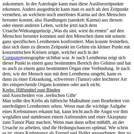
zukommen. In der Astrologie kann man diese Auslösezeitpunkte
erkennen. Anders ausgedrückt kann man es auch als den Zeitpunkt
verstehen, an welchem noch unerlöstes Karma auf den Menschen
herunter kommt, also Handlungen (sanskrit: Karma) aus diesem
oder einem anderen Leben, welche jetzt nach dem
Ursache/Wirkungsprinzip „Was du säst, wirst du ernten" auf den
Menschen herunter kommen und den Menschen dann mit seinem
ganz spezifischen Lernthemen konfrontiert. Man konnte feststellen,
dass sich dann zu diesem Zeitpunkt im Gehirn ein kleiner Punkt mit
konzentrischen Kreisen zeigte, welcher auch in der
Computer
tomographie sichtbar war. Je nach Lernthema zeigt sich
dieser Punkt in einem ganz bestimmten Bereich des Gehirns und hat
so auch zu einem ganz bestimmten Organ eine Verbindung. Je nach
dem, wie der Mensch nun mit dem Lernthema umgeht, kann es
dann zu einer Erkrankung, schwererer (Tumor) oder leichterer Art
des entsprechende Organs kommen oder auch nicht.
Krebs: Hilfsmittel zum Binden
und Ausscheiden von ‚seelischen Gifte'
Man sollte den Krebs als hilfreiche Maßnahme zum Bearbeiten von
unerledigten Lernthemen sehen. Wenn man die wichtige Aufgabe
eines Krebstumors erkannt hat, kann leicht auch die Angst vor ihm
wegfallen und stattdessen einem Anfreunden und einer Akzeptanz
zum Tumor Platz machen. Wenn man dann selbst mithilft, an der
Ursache zu arbeiten, sind die Heilungschancen optimal. Wie schön
es ist, einen Krebstumor als Freund und Helfer anzunehmen, ihm zu