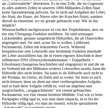
als „Universalzelle" übersetzen. Es ist eine Zelle, die im Gegensatz
zu allen anderen Zellen in unserem 1000-Milliarden-Zellen-Staat
keine Spezialisierung aufweist. Sie ist nicht auf Aufgaben der Leber,
der Haut, der Haare, der Nieren oder der Knochen fixiert, sondern
überall da einsetzbar, wo sie gerade gebraucht wird. Wie ist das
möglich?
Wissenschaftlich nachgewiesen ist von den Trophoblasten, dass sie
nur eine Übergangs-Funktion ausführen. Sie sind sozusagen
Lückenbüßer, genauer ausgedrückt Hilfszellen, die als Dauerzellen
ungeeignet sind. Sie sind, wenn Sie so wollen, Luftbeutel,
Packmaterial, Zellen mit reduziertem Zweck. Während
beispielsweise eine Leberzelle eine bestimmte Funktion innerhalb
der Leber auszuführen hat, die in einem eigenen Abschnitt in ihrer
zellinternen DNS (Desoxyribonukleinsäure = Doppelhelix =
Erbsubstanz) haargenau beschrieben und eingegrenzt ist und die sie
im Verbund mit den Millionen weiterer Leberzellen ausübt, kann die
Hilfszelle dies nicht leisten. Sie kann es als Hilfszelle auch nicht in
der Prostata, im Uterus, im Darm und so weiter. Sie muss es auch
nicht können, denn sie dient nur einer vorübergehenden Aufgabe,
und so bald diese Aufgabe erfüllt ist, wird sie abgebaut und
ausgeschieden, „weggeschmissen" wie einmal gebrauchtes
Packmaterial, wie eine einmal benützte Mülltüte. Und wie es beim
Packpapier völlig egal ist, was man darin einpackt, ist es bei der
Hilfszelle völlig egal, wo man sie einsetzt, welche spezialisierte
„Arbeitszelle" sie kurzfristig ersetzt.