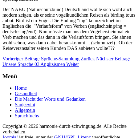
Der NABU (Naturschutzbund) Deutschland wollte sich wohl auch
modern zeigen, als er seine vogelkundlichen Reisen als birding tours
anbot. Bird ist ein Vogel. Die Endung "ing" kennzeichnet im
Englischen die "Verlaufsform" von Verben (englisch:sing/ing =
deutsch:sing/end). Nun müsste man aus dem Vogel erst einmal ein
Verb machen und das dann in die Verlaufsform bringen. Sie ahnen
wohl schon, was dann dabei herauskommt ... (schmunzel) . Ob der
Reiseveranstalter seinen Kunden DAS anbieten wollte???
Vorheriger Beitrag: Sprüche-Sammlung
Zurück
Nächster Beitrag:
Unsere Sprache 03 Anglizismen
Weiter
Menü
Home
Gesundheit
Die Macht der Worte und Gedanken
Sanjeevini
Allgemein
Sprachfuchs
Copyright © 2026 harmonie-durch-schwingung.de. Alle Rechte
vorbehalten.
Joomla!
ist freie, unter der
GNU/GPL-Lizenz
veröffentlichte