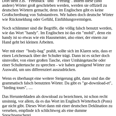
Dort steht z.B. "Feedback" und "Feeling". Indem diese (und
andere) Wörter groß geschrieben werden, werden sie offiziell zu
deutschen Wörtern gemacht, denn im Englischen gibt es keine
Großschreibung von Substantiven. Wir haben doch deutsche Wörter
wie Rückmeldung oder Gefühl, Einfühlungsvermögen.
Noch schlimmer sind die Begriffe, die völlig falsch benutzt werden,
wie das Wort "handy". Im Englischen ist das ein "mobil", denn ein
handy ist so etwas wie ein Hausmeister, also einer, der einem zur
Hand geht bei kleinen Arbeiten.
Wer mit einer "body-bag" prahlt, sollte sich im Klaren sein, dass er
einen Leichensack über der Schulter trägt. Dann ist es sicher doch
sinnvoller, von einer großen Tasche, einer Umhängetasche oder
einer Schultertasche zu sprechen - wir haben genügend Wörter zur
Auswahl, um uns differenziert auszudrücken.
Wenn es überhaupt eine weitere Steigerung gibt, dann sind das die
grammatisch falsch benutzten Wörter. Da gibt es "ge-download-et",
"birding tours", ....
Das Herunterldaden als download zu bezeichnen, ist schon recht
unsinnig, vor allem, da es das Wort im Englisch Wörterbuch (Pons)
gar nicht gibt. Dieses Wort dann mit einer deutschen Deklination zu
versehen, empfinde ich schlichtweg als eine dumme
Sprachpanscherei.